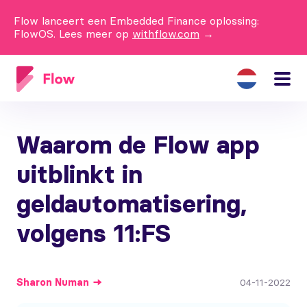
Flow lanceert een Embedded Finance oplossing:
FlowOS. Lees meer op
withflow.com
→
Waarom de Flow app
uitblinkt in
geldautomatisering,
volgens 11:FS
Sharon
Numan
04-11-2022