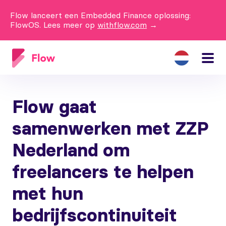
Flow lanceert een Embedded Finance oplossing:
FlowOS. Lees meer op
withflow.com
→
Flow gaat
samenwerken met ZZP
Nederland om
freelancers te helpen
met hun
bedrijfscontinuiteit