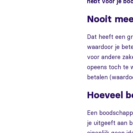
hebt voor je bo
Nooit mee
Dat heeft een gro
waardoor je bet
voor andere zake
opeens toch te 
betalen (waardoo
Hoeveel b
Een boodschappen
je uitgeeft aan 
eigenlijk geen i