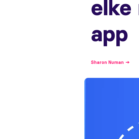
elke
app
Sharon
Numan