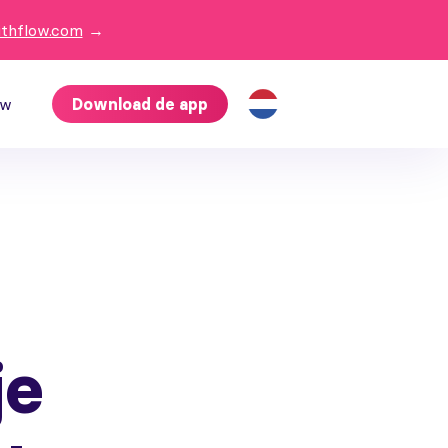
ithflow.com
→
ow
Download de app
je