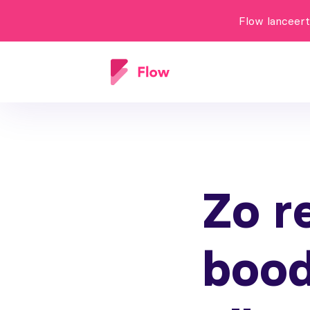
Flow lanceer
Zo re
bood