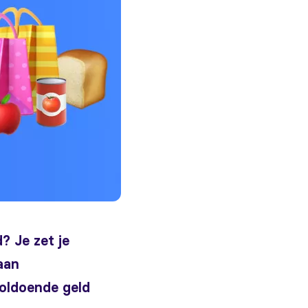
? Je zet je
aan
voldoende geld