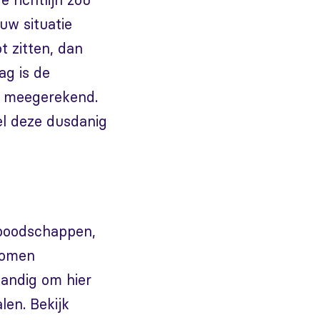
ouw situatie
t zitten, dan
ag is de
t meegerekend.
el deze dusdanig
 boodschappen,
nkomen
andig om hier
len. Bekijk