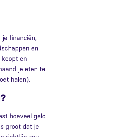
 je financiën,
odschappen en
g koopt en
maand je eten te
oet halen).
g?
ast hoeveel geld
s groot dat je
 richtlijn zou