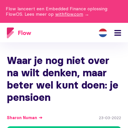
Flow lanceert een Embedded Finance oplossing:
FlowOS. Lees meer op
withflow.com
→
Waar je nog niet over
na wilt denken, maar
beter wel kunt doen: je
pensioen
Sharon
Numan
23-03-2022