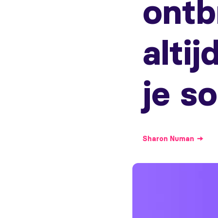
ontb
alti
je so
Sharon
Numan