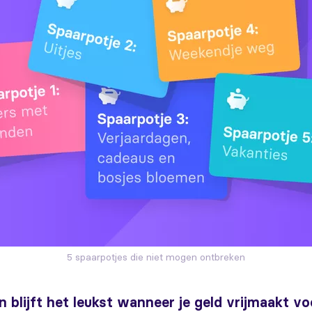
5 spaarpotjes die niet mogen ontbreken
 blijft het leukst wanneer je geld vrijmaakt vo