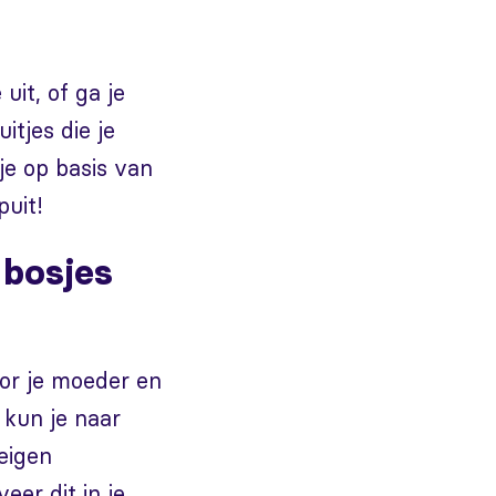
uit, of ga je
tjes die je
je op basis van
puit!
 bosjes
or je moeder en
 kun je naar
 eigen
eer dit in je