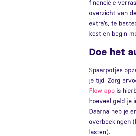
financiële verra
overzicht van de
extra’s, te beste
kost en begin me
Doe het a
Spaarpotjes opze
je tijd. Zorg erv
Flow app
is hier
hoeveel geld je
Daarna heb je er
overboekingen (
lasten).