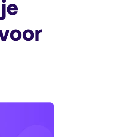
je
 voor