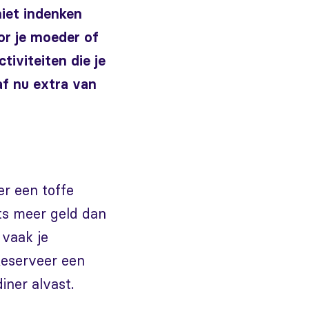
 niet indenken
or je moeder of
tiviteiten die je
af nu extra van
er een toffe
ets meer geld dan
 vaak je
Reserveer een
iner alvast.