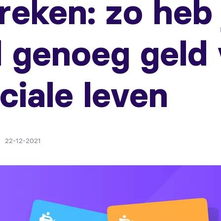
reken: zo heb 
jd genoeg geld
ciale leven
22-12-2021