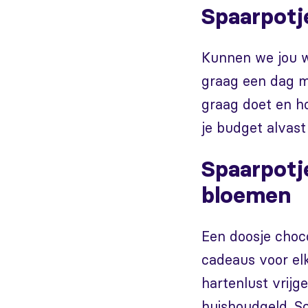
Spaarpotje
Kunnen we jou we
graag een dag me
graag doet en ho
je budget alvas
Spaarpotj
bloemen
Een doosje choc
cadeaus voor el
hartenlust vrijg
huishoudgeld. Sc