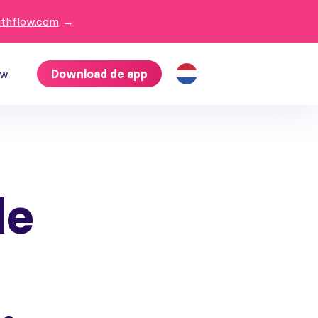
ithflow.com
→
ow
Download de app
le