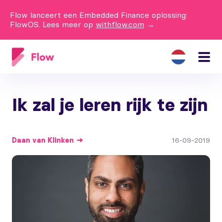
Flow lanceert een Embedded Finance oplossing:
FlowOS. Lees meer op
withflow.com
→
Ik zal je leren rijk te zijn
Daan
van Klinken
16-09-2019