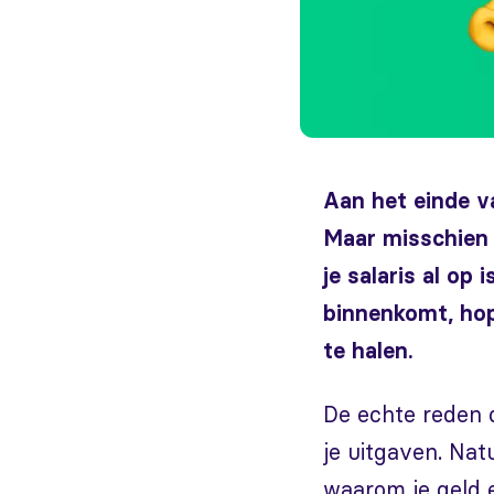
Aan het einde v
Maar misschien 
je salaris al op 
binnenkomt, hop
te halen.
De echte reden d
je uitgaven. Nat
waarom je geld e