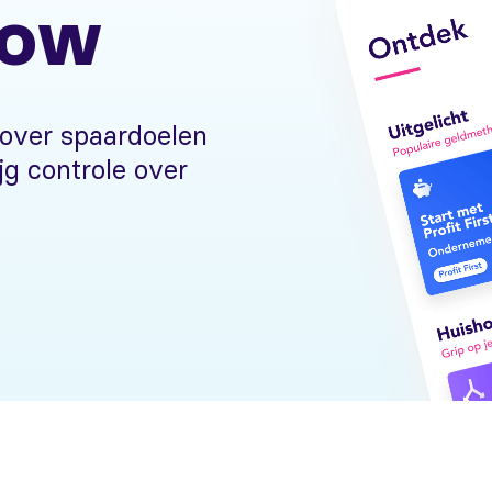
low
 over spaardoelen
jg controle over