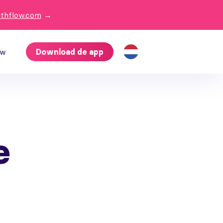
ithflow.com
→
ow
Download de app
e