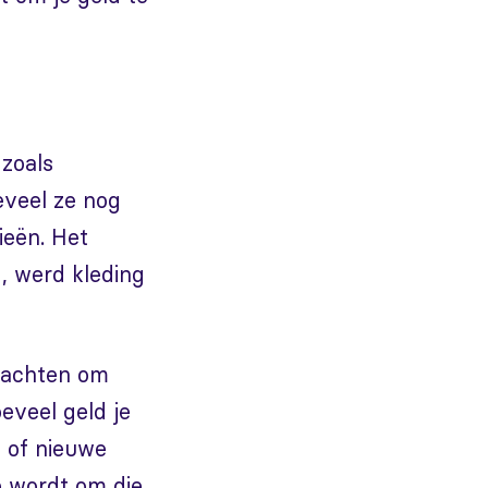
 zoals
eveel ze nog
ieën. Het
, werd kleding
 wachten om
eveel geld je
, of nieuwe
p wordt om die