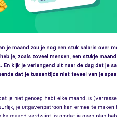
an je maand zou je nog een stuk salaris over 
heb je, zoals zoveel mensen, een stukje maan
is. En kijk je verlangend uit naar de dag dat je s
ende dat je tussentijds niet teveel van je spa
at je niet genoeg hebt elke maand, is (verrass
uurlijk, je uitgavenpatroon kan ermee te maken
lke maand verdwijnt, is omdat je geen plan heb