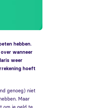
moeten hebben.
d over wanneer
alaris weer
arrekening hoeft
end genoeg) niet
 hebben. Maar
t om je geld te