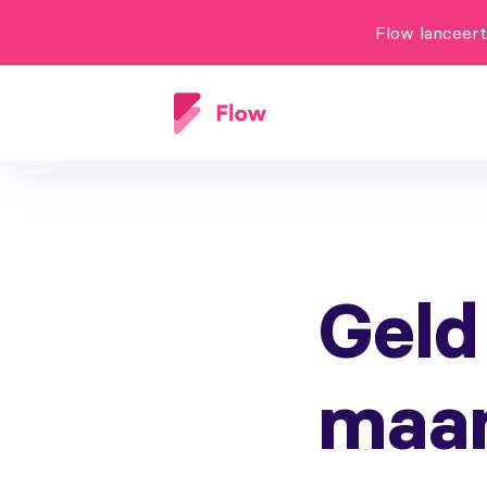
Flow lanceer
Geld
maan