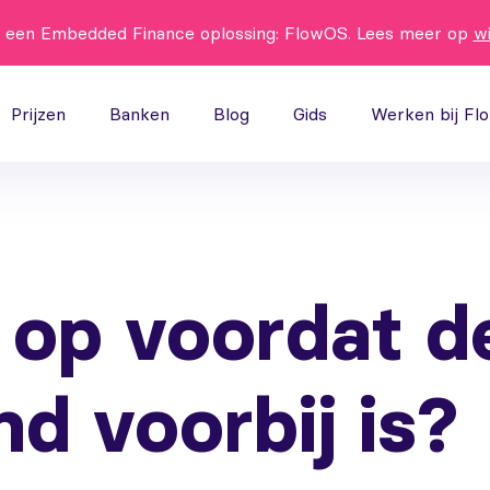
t een Embedded Finance oplossing: FlowOS. Lees meer op
w
Prijzen
Banken
Blog
Gids
Werken bij Fl
 op voordat d
d voorbij is?