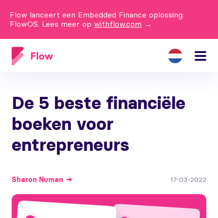
Flow lanceert een Embedded Finance oplossing:
FlowOS. Lees meer op
withflow.com
→
De 5 beste financiële
boeken voor
entrepreneurs
Sharon
Numan
17-03-2022