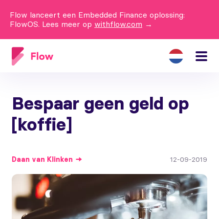
Flow lanceert een Embedded Finance oplossing:
FlowOS. Lees meer op
withflow.com
→
Bespaar geen geld op
[koffie]
Daan
van Klinken
12-09-2019