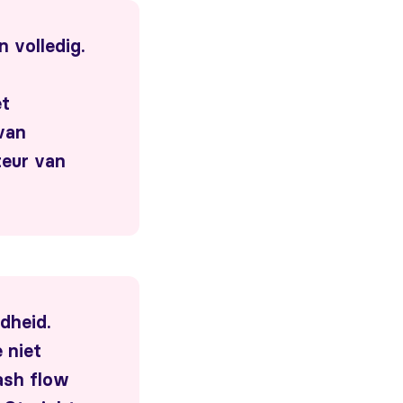
n volledig.
et
van
teur van
dheid.
 niet
ash flow