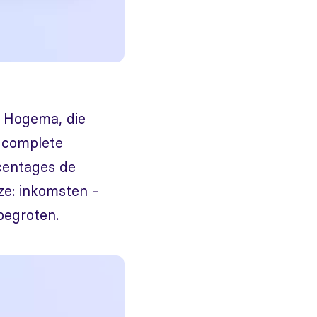
e Hogema, die
n complete
rcentages de
jze: inkomsten -
 begroten.