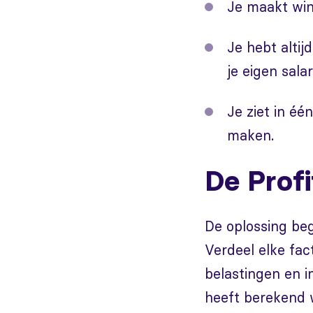
Je maakt wins
Je hebt altij
je eigen salar
Je ziet in éé
maken.
De Prof
De oplossing beg
Verdeel elke fac
belastingen en i
heeft berekend 