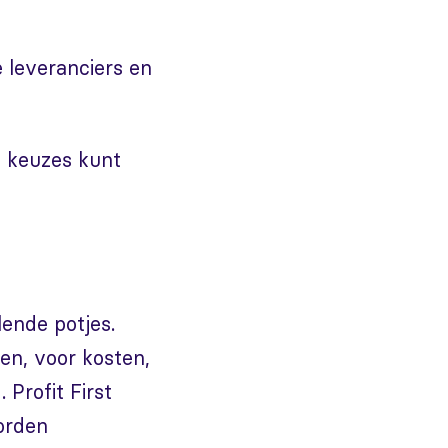
e leveranciers en
te keuzes kunt
lende potjes.
en, voor kosten,
 Profit First
orden