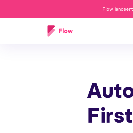
Flow lanceer
Auto
Firs