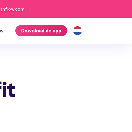
ithflow.com
→
ow
Download de app
it