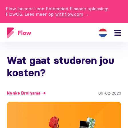
Flow lanceert een Embedded Finance oplossing:
FlowOS. Lees meer op
withflow.com
→
Wat gaat studeren jou
kosten?
Nynke
Bruinsma
09-02-2023