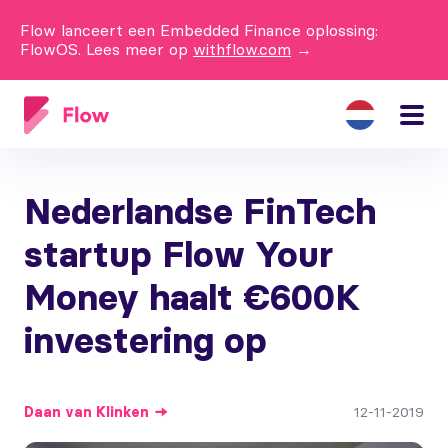
Flow lanceert een Embedded Finance oplossing:
FlowOS. Lees meer op
withflow.com
→
Nederlandse FinTech
startup Flow Your
Money haalt €600K
investering op
Daan
van Klinken
12-11-2019