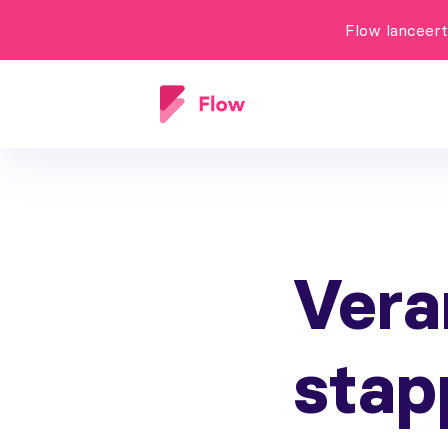
Flow lanceer
Vera
stap