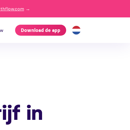
ithflow.com
→
ow
Download de app
jf in