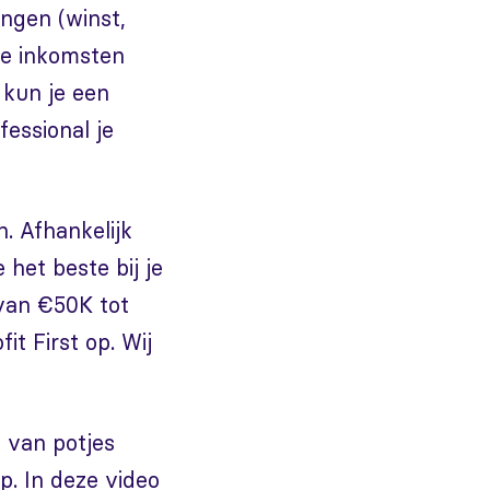
ingen (winst,
je inkomsten
 kun je een
fessional je
n. Afhankelijk
 het beste bij je
 van €50K tot
it First op. Wij
 van potjes
p. In deze video