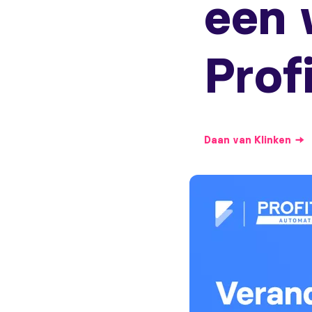
een 
Profi
Daan
van Klinken