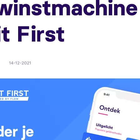
winstmachine
t First
14-12-2021