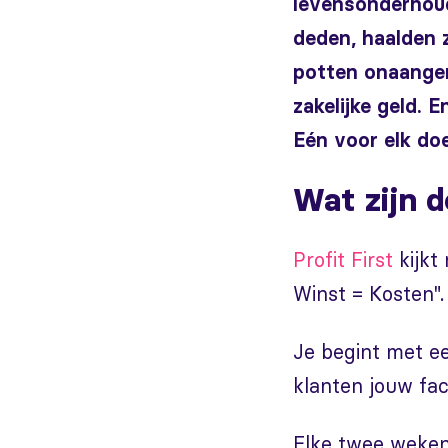
levensonderhoud
deden, haalden 
potten onaanger
zakelijke geld. 
Eén voor elk doe
Wat zijn d
Profit First
kijkt
Winst = Kosten". 
Je begint met e
klanten jouw fac
Elke twee weken