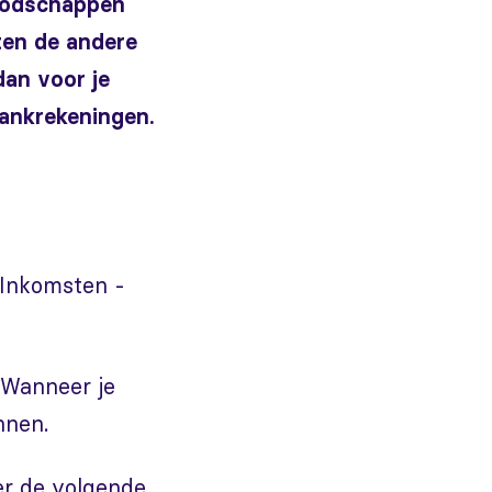
boodschappen
ten de andere
dan voor je
bankrekeningen.
 "Inkomsten -
 Wanneer je
nnen.
er de volgende