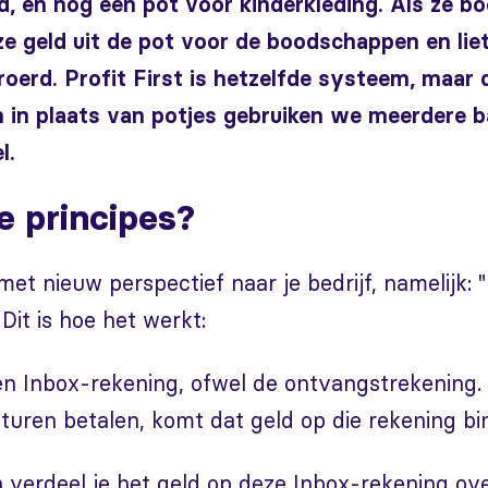
, en nog een pot voor kinderkleding. Als ze 
ze geld uit de pot voor de boodschappen en lie
oerd. Profit First is hetzelfde systeem, maar 
En in plaats van potjes gebruiken we meerdere 
l.
e principes?
 met nieuw perspectief naar je bedrijf, namelijk:
Dit is hoe het werkt:
en Inbox-rekening, ofwel de ontvangstrekening.
turen betalen, komt dat geld op die rekening bi
 verdeel je het geld op deze Inbox-rekening ov