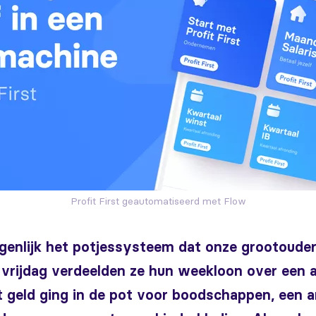
Profit First geautomatiseerd met Flow
eigenlijk het potjessysteem dat onze grootoude
 vrijdag verdeelden ze hun weekloon over een a
t geld ging in de pot voor boodschappen, een a