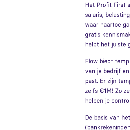
Het Profit First
salaris, belasti
waar naartoe gaa
gratis kennismak
helpt het juiste
Flow biedt templ
van je bedrijf e
past. Er zijn te
zelfs €1M! Zo ze
helpen je control
De basis van het
(bankrekeningen