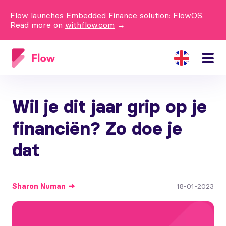
Flow launches Embedded Finance solution: FlowOS.
Read more on
withflow.com
→
Wil je dit jaar grip op je
financiën? Zo doe je
dat
Sharon
Numan
18-01-2023